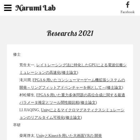
Narumi Lab
Facebook
Researchs 2021
修士
荒生太一,
レイトレーシング法に特化したGPUによる電波伝搬シ
ミュレーションの高速化
(
修士論文
)
滝川潤,
FPGAを用いたコンシューマーゲーム機拡張システムの
開発～リングフィットアドベンチャーを例として～
(
修士論文
)
村松耀生,
FPGAを用いた重力多体問題の高位合成に関する最適
パラメータ推定とツール間性能比較
(
修士論文
)
LI JIAQING,
Unityによるマイクロマグネティクスシミュレーシ
ョンのリアルタイム可視化
(
修士論文
)
卒研
柴尾啓太,
UnityとKinectを用いた大画面VRの 開発