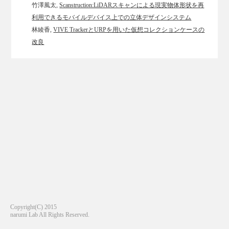
竹澤風太,
Scanstruction:LiDARスキャンによる現実物体形状を再
利用できるモバイルデバイス上での立体デザインシステム
林綾香,
VIVE TrackerとURPを用いた仮想コレクションケースの
改良
Copyright(C) 2015
narumi Lab All Rights Reserved.