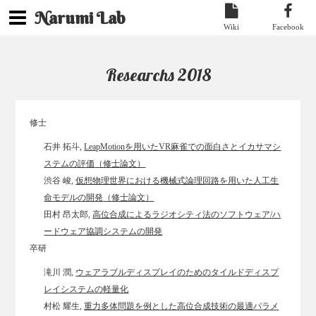
Narumi Lab
Wiki
Facebook
Researchs 2018
修士
石井 拓斗,
LeapMotionを用いたVR麻雀での面白さとイカサマシ
ステムの評価
（修士論文）
渋谷 峻,
仮想物理世界における機械式論理回路を用いた人工生
命モデルの開発
（修士論文）
田村 昂太郎,
高位合成によるラジオシティ法のソフトウェア/ハ
ードウェア協調システムの開発
卒研
滝川 潤,
ウェアラブルディスプレイのためのタイルドディスプ
レイシステムの軽量化
村松 耀生,
重力多体問題を例とした高位合成技術の最適パラメ