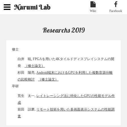
Narumi Lab
Wiki
Facebook
Researchs 2019
修士
白井 暁, FPGAを用いた4Kタイルドディスプレイシステムの開
発
（修士論文）
杉田 陽亮,
Android端末におけるGPUを利用した複数音源分離
の比較検討
（修士論文）
卒研
荒生 太一,
レイトレーシング法に特化したGPUの性能モデル作
成
前田 諒磨,
リモート技術を用いた多画面表示システムの性能調
査