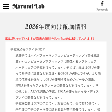
Narumi Lab
Facebook
2026年度向け配属情報
(既に終わっていますが過去の履歴を見せるために残しておきます)
研究室紹介スライド(PDF)
成見研ではハイパフォーマンスコンピューティング（高性能計
算）やコンピュータグラフィックスに関係するソフトウェア・
ハードウェアの研究を行っています。例えば、最近はGPUを使
って科学技術計算などを加速するGPGPUが盛んですが、より簡
単で信頼性を保ちつつGPUを使用するためのツールの開発、
FPGAを使ったアクセラレータの開発などを行っています。そ
の他にも、AR/VR関係の研究、FPGAを使ったタイルドディス
プレイの開発などを行っています。
研究室公開は以下の予定です。対面のみで、全て西9-518です。
来年度の卒研のテーマ等の話を教員が前半30分で行います。 後