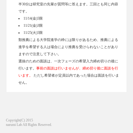
半30分は研究室の先輩が質問等に答えます。三回とも同じ内容
です。
11/14(金)5限
11/21(金)3限
11/25(火)5限
類推薦による大学院進学の枠には限りがあるため、推薦による
進学を希望する人は場合により推薦を受けられないことがあり
ますので注意して下さい。
選抜のための面談は、一次フェーズの希望入力締め切りの後に
行います。
事前の面談は行いませんが、締め切り後に面談を行
います。
ただし希望者が定員以内であった場合は面談を行いま
せん。
Copyright(C) 2015
narumi Lab All Rights Reserved.