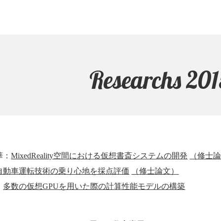
Researchs 201
華：
MixedReality空間における仮想書斎システムの開発
（修士
自動車運転技術の乗り心地を採点評価
（修士論文）
：
多数の仮想GPUを用いた際の計算性能モデルの構築