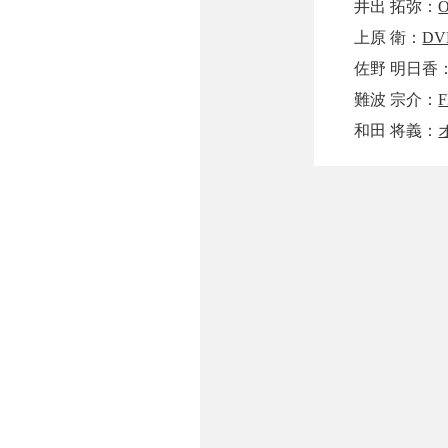
井出 拓弥：
上原 衛：
D
佐野 明日香
難波 宗介：
和田 将義：