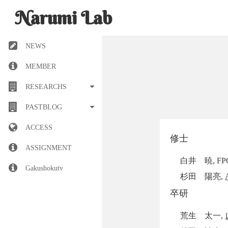
Narumi Lab
NEWS
MEMBER
RESEARCHS
PASTBLOG
ACCESS
修士
ASSIGNMENT
白井 暁, 
Gakushokutv
杉田 陽亮,
卒研
荒生 太一,