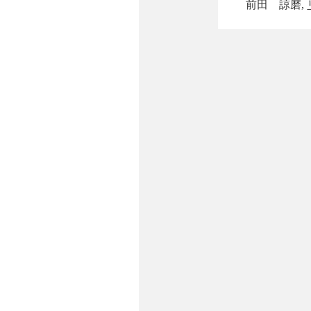
前田 諒磨,