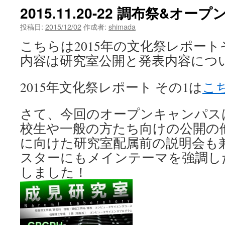
ン
2015.11.20-22 調布祭&オ
ツ
投稿日:
2015/12/02
作成者:
shimada
へ
こちらは2015年の文化祭レポー
内容は研究室公開と発表内容につ
ス
キ
2015年文化祭レポート その1は
こ
ッ
さて、今回のオープンキャンパス
プ
校生や一般の方たち向けの公開の
に向けた研究室配属前の説明会も
スターにもメインテーマを強調し
しました！