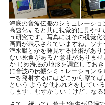
海底の音波伝搬のシミュレーション
高速化すると共に視覚的に見やす
う研究です。写真にはその視覚化
画面が表示されていますね。ソナ
潜水艦とかを発見する技術があり
ない死角があると意味がありませ
か じめ海底の地形を調査してお
に音波の伝搬シミュレーションを
ーを発射するにはどこから撃てば
という ような使われ方をしてい
します。むずかしい！けど、なる
さて、続いては修士2年生が登場