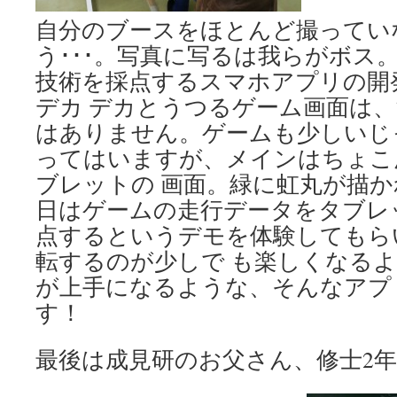
自分のブースをほとんど撮ってい
う･･･。写真に写るは我らがボス
技術を採点するスマホアプリの開
デカ デカとうつるゲーム画面は
はありません。ゲームも少しいじ
ってはいますが、メインはちょこ
ブレットの 画面。緑に虹丸が描
日はゲームの走行データをタブレ
点するというデモを体験してもら
転するのが少しで も楽しくなる
が上手になるような、そんなアプ
す！
最後は成見研のお父さん、修士2