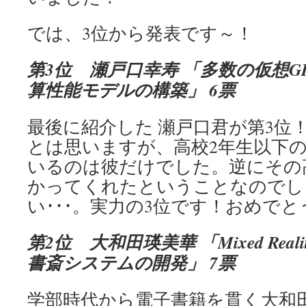
では、3位から発表です～！
第3位 瀬戸口幸寿 「多数の仮想G
算性能モデルの構築」 6票
最後に紹介した 瀬戸口君が第3位
とは思いますが、高校2年生以下の
いるのは彼だけでした。逆にその
かってくれたということなのでし
い･･･。実力の3位です！おめで
第2位 大和田瑛美華 「Mixed Rea
書斎システムの開発」 7票
学部時代から電子書籍を貫く大和