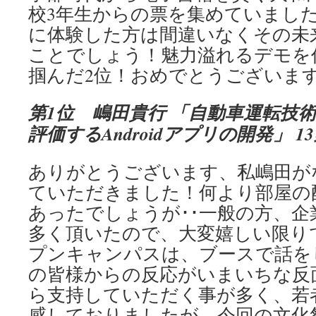
校3年生からの票を集めていまし
に体験した方は間違いなくその未
ことでしょう！魅力溢れるデモを
掴んだ2位！おめでとうございま
第1位 嶋田貴行 「自動車運転技
評価するAndroidアプリの開発」 1
ありがとうございます、私嶋田が
ていただきました！何より部屋の
あったでしょうが･･一般の方、企
多く頂いたので、大変嬉しい限り
プンキャンパスは、ブースで話を
の皆様からの反応がいまいちな反
ら支持していただく事が多く、若
感しておりましたが、今回の文化