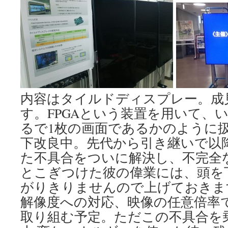
内容はタイルドディスプレー。成
す。FPGAという装置を用いて、
るで1枚の画面であるかのように
下改良中。先代から引き継いで以
た不具合をついに解決し、不完全
とこぎつけた彼の偉業には、頭を
がりきりませんので上げておきま
解像度への対応、映像の任意倍率
取り組む予定。ただこの不具合を