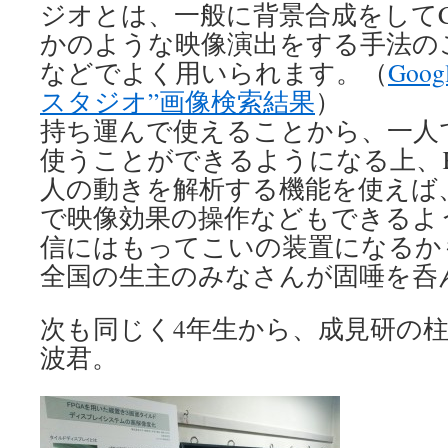
ジオとは、一般に背景合成をして
かのような映像演出をする手法の
などでよく用いられます。（
Goo
スタジオ”画像検索結果
）
持ち運んで使えることから、一人
使うことができるようになる上、Ki
人の動きを解析する機能を使えば
で映像効果の操作などもできるよ
信にはもってこいの装置になるか
全国の生主のみなさんが固唾を呑
次も同じく4年生から、成見研の
波君。