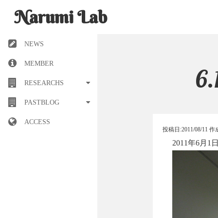
Narumi Lab
NEWS
MEMBER
6
RESEARCHS
PASTBLOG
ACCESS
投稿日:
2011/08/11
作
2011年6